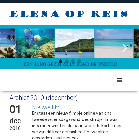
Toggle
navigation
Archief 2010 (december)
01
Nieuwe film
Er staat een nieuw filmpje online van ons
dec
tweede woensdagavond wedstrijdje. Er was
iets meer wind en de baan was iets korter dus
2010
we zijn dit keer gefinished. En twaalfde
geworden. Heel niet gek!