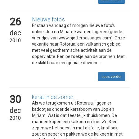
26
Nieuwe foto's
Er staan vandaag of morgen nieuwe foto's
dec
online. Jop en Miriam kwamen logeren (goede
vriendjes van www.pjotterpassages.com). Onze
2010
vakantie naar Rotorua, een vulkanisch gebied,
met veel geothermische activiteit aan de
oppervlakte. Een bezoekje aan de bronnen. Met
de skilift naar een geniale downhi...
Lees verder
30
kerst in de zomer
Als we terugkomen uit Rotorua, liggen er
dec
kadootjes onder de kerstboom van Jop en
Miriam. Wat is dat feestelijk thuiskomen. De
2010
mannen kopen een kalkoen en met z’n 3-en
zepen we het beest in met olijfolie, knoflook,
zout en peper en pakken we de kalkoen in met