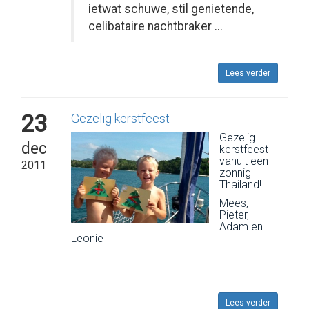
ietwat schuwe, stil genietende,
celibataire nachtbraker ...
Lees verder
23
Gezelig kerstfeest
Gezelig
dec
kerstfeest
vanuit een
2011
zonnig
Thailand!
Mees,
Pieter,
Adam en
Leonie
Lees verder