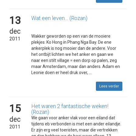
13
Wat een leven.... (Rozan)
dec
Wakker geworden op een van de mooiere
2011
plekjes: Ko Hong in Phang Nga Bay. De ene
ankerplek is nog mooier dan de andere. Voor
het ontbijt lichten we het anker en gaan we
naar een stilt village = een dorp op palen, zeg
maar Amsterdam, maar dan anders. Adam en
Leonie doen er heel druk over, ...
Lees verder
15
Het waren 2 fantastische weken!
(Rozan)
dec
We gaan voor anker vlak voor een eiland dat
tijdens eb verbonden is met een ander eilandje.
2011
Er zijn erg veel toeristen, maar die vertrekken
en dan hebben we de baai weer alleen. 13