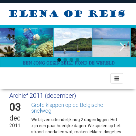
Toggle
navigation
Archief 2011 (december)
03
Grote klappen op de Belgische
snelweg
dec
We blijven uiteindelijk nog 2 dagen liggen. Het
2011
zijn een paar heerlijke dagen. We spelen op het
strand, snorkelen wat, maken lekkere dingetjes