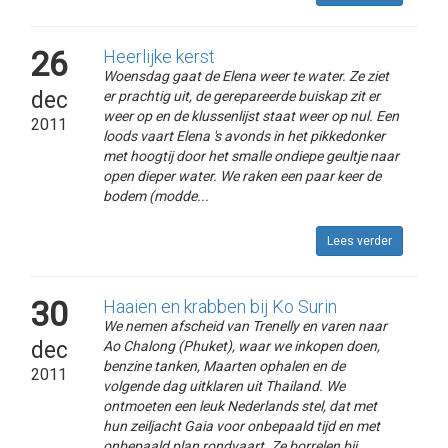
26
Heerlijke kerst
Woensdag gaat de Elena weer te water. Ze ziet
dec
er prachtig uit, de gerepareerde buiskap zit er
weer op en de klussenlijst staat weer op nul. Een
2011
loods vaart Elena 's avonds in het pikkedonker
met hoogtij door het smalle ondiepe geultje naar
open dieper water. We raken een paar keer de
bodem (modde...
Lees verder
30
Haaien en krabben bij Ko Surin
We nemen afscheid van Trenelly en varen naar
dec
Ao Chalong (Phuket), waar we inkopen doen,
benzine tanken, Maarten ophalen en de
2011
volgende dag uitklaren uit Thailand. We
ontmoeten een leuk Nederlands stel, dat met
hun zeiljacht Gaia voor onbepaald tijd en met
onbepaald plan rondvaart. Ze borrelen bij...