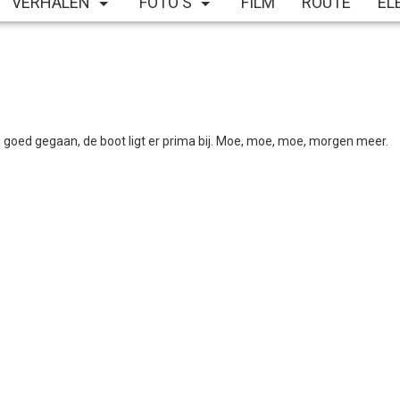
VERHALEN
FOTO'S
FILM
ROUTE
EL
is goed gegaan, de boot ligt er prima bij. Moe, moe, moe, morgen meer.