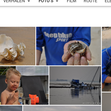
VERHALEN
FOTO'S
FILM
ROUTE
EL