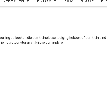
VERHALEN
FOTO'S
FILM
ROUTE
EL
ting op boeken die een kleine beschadiging hebben of een klein bind- o
je het retour sturen en krijg je een andere.