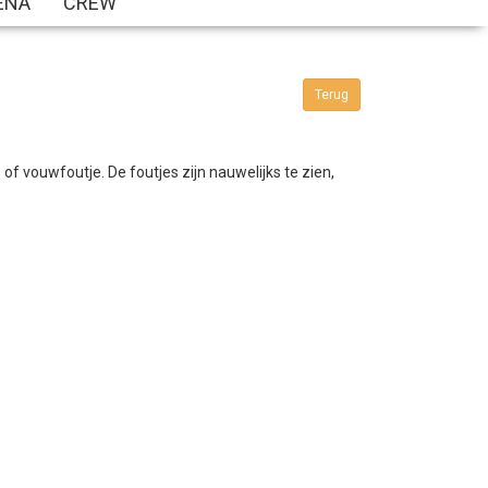
ENA
CREW
Terug
f vouwfoutje. De foutjes zijn nauwelijks te zien,