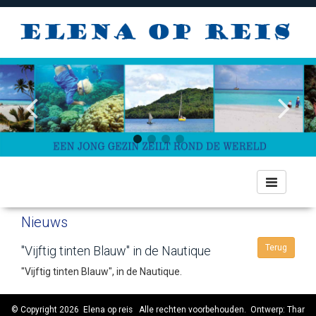
Toggle
navigation
Nieuws
Terug
"Vijftig tinten Blauw" in de Nautique
"Vijftig tinten Blauw", in de Nautique.
© Copyright 2026
Elena op reis
Alle rechten voorbehouden. Ontwerp:
Thar