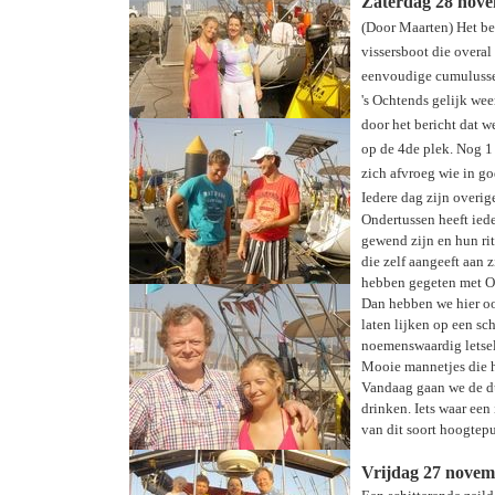
Zaterdag 28 nove
(Door Maarten) Het be
vissersboot die overal
eenvoudige cumulussen
's Ochtends gelijk wee
door het bericht dat w
op de 4de plek. Nog 1 
zich afvroeg wie in go
Iedere dag zijn overig
Ondertussen heeft iede
gewend zijn en hun rit
die zelf aangeeft aan 
hebben gegeten met Op
Dan hebben we hier oo
laten lijken op een s
noemenswaardig letsel o
Mooie mannetjes die h
Vandaag gaan we de du
drinken. Iets waar een
van dit soort hoogte
Vrijdag 27 novemb