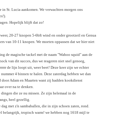
 we in St. Lucia aankomen. We verwachten morgen ons
s!).
agen. Hopelijk blijft dat zo!
 weer, 20-27 knopen 5-6bft wind en onder grootzeil en Genua
eters van 10-11 knopen. We moeten oppassen dat we hier niet
en ging de magische tackel met de naam "Wahoo squid" aan de
shock van dit succes, dus we reageren niet snel genoeg,
rrrr de lijn loopt uit, weer beet! Deze keer zijn we echter
de nummer 4 binnen te halen. Deze zaterdag hebben we dan
id door Adam en Maarten want zij hadden kookdienst
ar over na te denken.
 dingen die ze nu missen. Ze zijn helemaal in de
angs, heel gezellig.
e dag met z'n sambaballen, die in zijn schoen zaten, rond.
el belangrijk, tropisch warm! we hebben nog 1618 mijl te