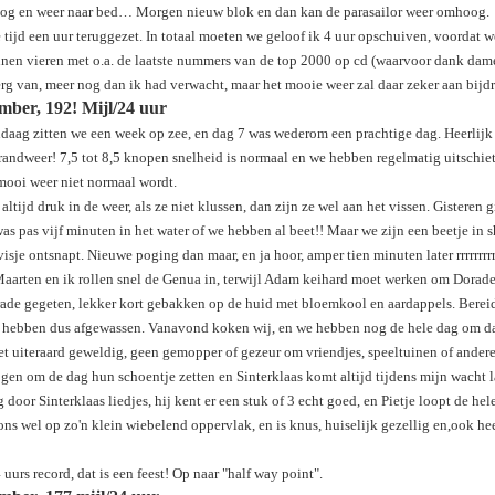
g en weer naar bed… Morgen nieuw blok en dan kan de parasailor weer omhoog.
 tijd een uur teruggezet. In totaal moeten we geloof ik 4 uur opschuiven, voordat
unnen vieren met o.a. de laatste nummers van de top 2000 op cd (waarvoor dank dame
 erg van, meer nog dan ik had verwacht, maar het mooie weer zal daar zeker aan bijdr
mber, 192! Mijl/24 uur
daag zitten we een week op zee, en dag 7 was wederom een prachtige dag. Heerlijk
brandweer! 7,5 tot 8,5 knopen snelheid is normaal en we hebben regelmatig uitschi
mooi weer niet normaal wordt.
ltijd druk in de weer, als ze niet klussen, dan zijn ze wel aan het vissen. Gister
was pas vijf minuten in het water of we hebben al beet!! Maar we zijn een beetje in 
isje ontsnapt. Nieuwe poging dan maar, en ja hoor, amper tien minuten later rrrrrrrrrr
Maarten en ik rollen snel de Genua in, terwijl Adam keihard moet werken om Dora
rade gegeten, lekker kort gebakken op de huid met bloemkool en aardappels. Bere
 hebben dus afgewassen. Vanavond koken wij, en we hebben nog de hele dag om da
t uiteraard geweldig, geen gemopper of gezeur om vriendjes, speeltuinen of andere
ogen om de dag hun schoentje zetten en Sinterklaas komt altijd tijdens mijn wacht l
 door Sinterklaas liedjes, hij kent er een stuk of 3 echt goed, en Pietje loopt de hel
s wel op zo'n klein wiebelend oppervlak, en is knus, huiselijk gezellig en,ook he
urs record, dat is een feest! Op naar "half way point".