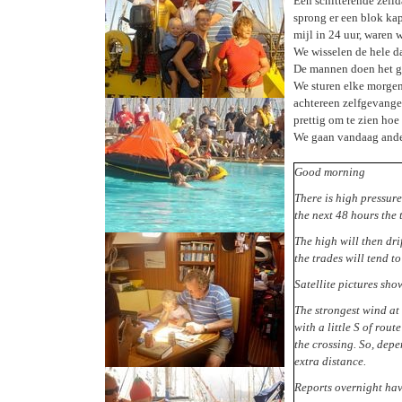
Een schitterende zeild
sprong er een blok kap
mijl in 24 uur, waren w
We wisselen de hele da
De mannen doen het ge
We sturen elke morgen
achtereen zelfgevange
prettig om te zien hoe
We gaan vandaag ande
Good morning
There is high pressure
the next 48 hours the
The high will then dri
the trades will tend to
Satellite pictures sho
The strongest wind at 
with a little S of rou
the crossing. So, depe
extra distance.
Reports overnight ha