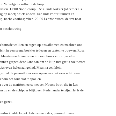
n. Vervolgens koffie in de kuip.
wassen. 15:00 Noodlesoup. 15:30 kids wakker (of eerder als
llig op moet) of iets anders. Dan kids voor Buurman en
ip, nacht voorbespreken. 20:00 Leonie buiten, de rest naar
ten beschouwing.
 opgebouwde wolken en regen op ons afkomen en maakten ons
dicht in een sauna boekjes te lezen en tenten te bouwen. Rosa
. Maarten en Adam zaten in zwembroek en zeiljas af te
mannen grepen deze kans aan om de kuip met gratis zoet water
etjes even helemaal gehad. Maar na een klein
stond de parasailor er weer op en was het weer schitterend
r om het zout eraf te spoelen.
 over de marifoon eerst met een Noorse boot, die in Las
 op en de schipper blijkt een Nederlander te zijn. Het is de
en gezet.
ilor knalde kapot. Iedereen aan dek, parasailor naar