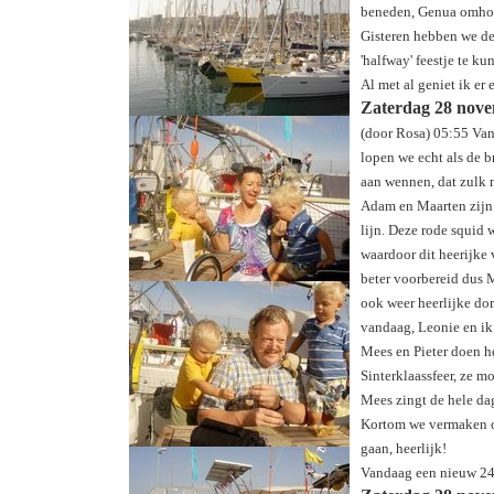
beneden, Genua omhoo
Gisteren hebben we de
'halfway' feestje te k
Al met al geniet ik er
Zaterdag 28 nove
(door Rosa) 05:55 Van
lopen we echt als de 
aan wennen, dat zulk 
Adam en Maarten zijn a
lijn. Deze rode squid 
waardoor dit heerijke v
beter voorbereid dus 
ook weer heerlijke do
vandaag, Leonie en ik
Mees en Pieter doen he
Sinterklaassfeer, ze m
Mees zingt de hele dag
Kortom we vermaken on
gaan, heerlijk!
Vandaag een nieuw 24 u