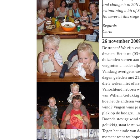
and change it to 20N 3
maintaining a bit of S
However at this stage
Regards
Chris
26 november 200
De tropen! We zijn va
draaien. Het is nu (03
duizenden sterren aan
vergroten…..ieder zijn
Vandaag overigens weer
dagen geleden met 215 
die 3 weken niet of na
Vanochtend hebben we 
van Willem. Gelukkig 
hoe het de anderen ver
wind? Vragen waar je i
plek op de hoogte….ni
Door de stevige wind 
gelukkig staat ie nu we
Tegen het einde van d
moment want we hopen 