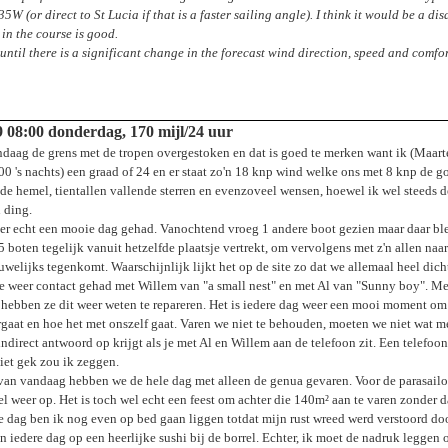
5W (or direct to St Lucia if that is a faster sailing angle). I think it would be a di
 in the course is good.
 until there is a significant change in the forecast wind direction, speed and com
9
08:00 donderdag
, 170 mijl/24 uur
ndaag de grens met de tropen overgestoken en dat is goed te merken want ik (Maarte
:00 's nachts) een graad of 24 en er staat zo'n 18 knp wind welke ons met 8 knp de g
 de hemel, tientallen vallende sterren en evenzoveel wensen, hoewel ik wel steeds 
 ding.
 echt een mooie dag gehad. Vanochtend vroeg 1 andere boot gezien maar daar bleef h
boten tegelijk vanuit hetzelfde plaatsje vertrekt, om vervolgens met z'n allen naar 
uwelijks tegenkomt. Waarschijnlijk lijkt het op de site zo dat we allemaal heel dicht
weer contact gehad met Willem van "a small nest" en met Al van "Sunny boy". Met 
hebben ze dit weer weten te repareren. Het is iedere dag weer een mooi moment om 
gaat en hoe het met onszelf gaat. Varen we niet te behouden, moeten we niet wat me
ndirect antwoord op krijgt als je met Al en Willem aan de telefoon zit. Een telefo
et gek zou ik zeggen.
van vandaag hebben we de hele dag met alleen de genua gevaren. Voor de parasailor 
l weer op. Het is toch wel echt een feest om achter die 140m² aan te varen zonder dat
e dag ben ik nog even op bed gaan liggen totdat mijn rust wreed werd verstoord
iedere dag op een heerlijke sushi bij de borrel. Echter, ik moet de nadruk leggen 