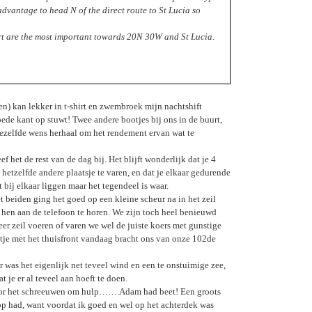
sadvantage to head N of the direct route to St Lucia so
fort are the most important towards 20N 30W and St Lucia.
n) kan lekker in t-shirt en zwembroek mijn nachtshift
oede kant op stuwt! Twee andere bootjes bij ons in de buurt,
dezelfde wens herhaal om het rendement ervan wat te
et de rest van de dag bij. Het blijft wonderlijk dat je 4
hetzelfde andere plaatsje te varen, en dat je elkaar gedurende
 bij elkaar liggen maar het tegendeel is waar.
beiden ging het goed op een kleine scheur na in het zeil
hen aan de telefoon te horen. We zijn toch heel benieuwd
er zeil voeren of varen we wel de juiste koers met gunstige
ontje met het thuisfront vandaag bracht ons van onze 102de
was het eigenlijk net teveel wind en een te onstuimige zee,
 je er al teveel aan hoeft te doen.
 door het schreeuwen om hulp…….Adam had beet! Een groots
op had, want voordat ik goed en wel op het achterdek was