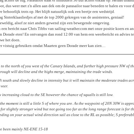
ag achter de rug. Parasailor staat er inmiddels 36 uur achter elkaar op. Helaas dra
ot, dus weer met z'n allen aan dek om de parasailor naar beneden te halen en voor 
e behoorlijk trots op. Het blijft natuurlijk ook een beetje een wedstrijd.
g Sinterklaasliedjes af met de top 2000 gekregen van de assistentes, geniaal!
weldig, alsof ze niet anders gewend zijn een bewegende omgeving.
 een bericht naar Chris Tibbs van sailing-weather.com met onze positie koers en a
n Dorade eten! En ontvangen dan rond 12:00 van hem een weerbericht en advies teru
 we het doen.
r vistuig gebruiken omdat Maarten geen Dorade meer kan zien…
 to the north of you west of the Canary Islands, and further high pressure NW of t
 trough will decline and the highs merge, maintaining the trade winds.
ft south and slowly decline in intensity but it will maintain the moderate trades acr
 veer.
w increasing cloud to the SE however the chance of squalls is still low.
the moment is still a little S of where you are. As the waypoint of 20N 30W is app
te for slightly stronger wind but not going too far as the long range forecast is for
nding on your actual wind direction sail as close to the RL as possible; S preferabl
ve been mainly NE-ENE 15-18