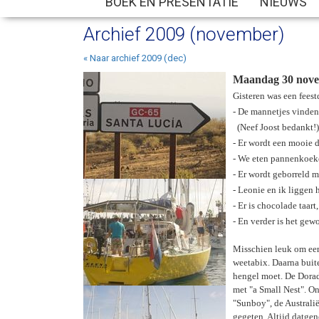
BOEK EN PRESENTATIE
NIEUWS
Archief 2009 (november)
«
Naar archief 2009 (dec)
Maandag 30 novem
Gisteren was een feest
- De mannetjes vinden
(Neef Joost bedankt!)
- Er wordt een mooie
- We eten pannenkoek
- Er wordt geborreld m
- Leonie en ik liggen 
- Er is chocolade taar
- En verder is het ge
Misschien leuk om een 
weetabix. Daarna buit
hengel moet. De Dorad
met "a Small Nest". On
"Sunboy", de Australië
gegeten. Altijd datgen