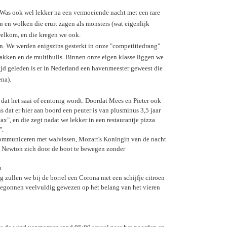
Was ook wel lekker na een vermoeiende nacht met een rare
n en wolken die eruit zagen als monsters (wat eigenlijk
welkom, en die kregen we ook.
an. We werden enigszins gesterkt in onze "competitiedrang"
-bakken en de multihulls. Binnen onze eigen klasse liggen we
tijd geleden is er in Nederland een havenmeester geweest die
ena).
 dat het saai of eentonig wordt. Doordat Mees en Pieter ook
dat er hier aan boord een peuter is van plusminus 3,5 jaar
ax", en die zegt nadat we lekker in een restaurantje pizza
".
 communiceren met walvissen, Mozart's Koningin van de nacht
an Newton zich door de boot te bewegen zonder
n.
zullen we bij de borrel een Corona met een schijfje citroen
ip begonnen veelvuldig gewezen op het belang van het vieren