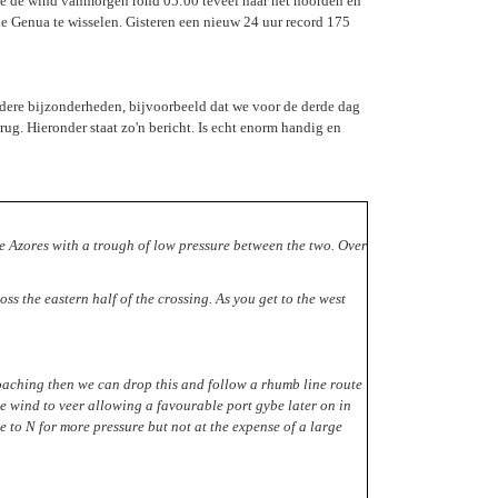
aide de wind vanmorgen rond 05:00 teveel naar het noorden en
de Genua te wisselen. Gisteren een nieuw 24 uur record 175
ndere bijzonderheden, bijvoorbeeld dat we voor de derde dag
g. Hieronder staat zo'n bericht. Is echt enorm handig en
he Azores with a trough of low pressure between the two. Over
oss the eastern half of the crossing. As you get to the west
roaching then we can drop this and follow a rhumb line route
 the wind to veer allowing a favourable port gybe later on in
e to N for more pressure but not at the expense of a large