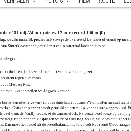
VERHALEN
FOTO'S
FILM
ROUTE
EL
ber 181 mijl/24 uur (nieuw 12 uur record 100 mijl!)
dag, we zijn namelijk precies halverwege de oversteek! Dat moet uiteraard op meerd
 hun Sinterklaasschoen gevuld met een schitterend boek en dito bal.
 dorade gevangen
en
et bubbels, en de fles wordt met post weer overboord gezet.
heel dicht tegen elkaar aan.
t, door Mees en Rosa
woon mooi weer en zeilen we de goeie kant op…
beetje een idee te geven van onze dagelijkse routine. We ontbijten meestal met z'
en thee. Chris de weerman wordt gemaild en een stukje voor de site weggestuurd. E
e veelvraat, de Marlijntackle, of de tunasurefuck. Na keuze wordt deze op de lijn 
ze Belgische vrienden. Besproken wordt of alles nog heel is, welk aas er uitgezet 
rs. Dan moet het brood uit de broodbakmachine (die heeft Rosa rond 07:00 aangezet)
e dat bijna rot is. Je eet dus altijd net wel of net geen rotfruit… Dan wordt het a