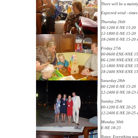
There will be a mainl
Expected wind - times 
Thursday 26th
06-1200 E-NE 15-20
12-1800 E-NE 15-20
18-2400 E-NE 15-20 s
Friday 27th
00-0600 ENE-NNE 15
06-1200 NNE-ENE 15
12-1800 NNE-ENE 15
18-2400 NNE-ENE 15-2
Saturday 28th
00-1200 E-NE 15-20
12-2400 E-NE 18-23 i
Sunday 29th
00-1200 E-NE 20-25
12-2400 E-NE 20-25 e
Monday 30th
E-NE 18-23
Notes: Everything sou