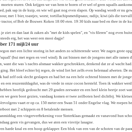
 moeten sturen. Ook krijgen we van hem te horen of er wel of geen squalls aankome
ed, pak sap in de kuip, en wie wil gaat nog even slapen. Op wasdag wordt er nu ge
r, met 1 bier, toastjes; worst; tortillachipsmetdipsaus; radijs; kiwi (als die toeva
tractor, of Bob de Bouwer. Koken 18:00 eten. 19:30 kids naar bed en thee in de ku
e ziet en dan laat ik zaken als "met de kids spelen", en "vis fileren" nog even bui
teeds erg, het was weer een mooi dagje!
er 171 mijl/24 uur
begon met een lichte storing in het anders zo schitterende weer. We zagen grote
 'squall' (bui met regen en veel wind). Ik zat binnen met de jongens met alle ramen 
in, want die was 's nachts alsmaar wakker geschrokken, denkend dat ze al wacht had
ing. Het bleef echter bij regen, de wind liet het zelfs even helemaal afweten. De 
Ik had zelf ook slecht geslapen en had het na een hele ochtend binnen met de jong
en een reuzemiddagdut, was de vrede in onze cocon hersteld. Toen ik wakker werd, 
hebben heerlijk gedoucht met 29 graden zeewater en een heel klein beetje zoet wate
en we geen boot gezien, vandaag komen er twee zeilboten heel dichtbij. We kletsen
Vervolgens vaart er op ca. 150 meter een Swan 51 onder Engelse vlag. We roepen hem
rterboot met 2 schippers en 8 betalende mensen.
vanmiddag een vingerverftekening voor Sinterklaas gemaakt en vanavond hun scho
aag geen vis gevangen, dus we aten een visvrije lasagne.
en harde knal en een hoop geklapper. Een blok van een van de schoten van de parasa