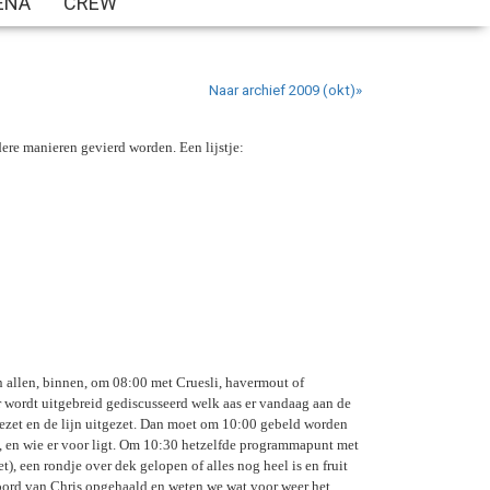
ENA
CREW
Naar archief 2009 (okt)»
ere manieren gevierd worden. Een lijstje:
n allen, binnen, om 08:00 met Cruesli, havermout of
r wordt uitgebreid gediscusseerd welk aas er vandaag aan de
gezet en de lijn uitgezet. Dan moet om 10:00 gebeld worden
is, en wie er voor ligt. Om 10:30 hetzelfde programmapunt met
, een rondje over dek gelopen of alles nog heel is en fruit
ntwoord van Chris opgehaald en weten we wat voor weer het