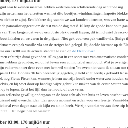
mber, 177 mijl/24 uur
gint saai te worden maar we hebben wederom een schitterende dag achter de rug… 
 zijn netten aan het uitzetten was met dito boeitjes, winddraaiingen, kapotte blokke
 bleken te zijn). Een lekkere dag waarin we wat konden uitrusten, was van harte 
r de parasailor opgezet om de rest van de dag met 8-10 knp de goede kant op te ga
e van Theo kregen dat we op een 38ste plek overall liggen, dit is inclusief de race
boot inhalen en we varen in de prijzen! Niet gek voor een pak vanille-vla. (Enige 
dsnaam een pak vanille-vla aan de steiger had gelegd. Hij doelde hiermee op de El
ens om 14:00 uur de actuele standen te zien op
de Fleetviewer
.
reen echt zijn draai gevonden. Alles gaat in een soort roes van automatisme zonder
me hebben gevonden, wordt het leven zeer comfortabel aan boord. Wist je overigens 
zijn vader wanneer deze even met hem wil stoeien "nu even niet want ik zit aan m'n t
a en Oma Tiddens "Ik heb heeeeerlijk gegeten, je hebt echt heerlijk gekookt Rosa
k nog Pieter. Pieter kan, wanneer je hem met zijn hoofd onder water zou houden,
chelvis, en hij weet door op handige wijze gebruik te maken van de eerste wetten v
p te lopen. Eerst het lijf, dan het hoofd of vice versa.
un zeilerslot gewillig ondergaan en de boot echt als hun huis en leven beschouwe
izend mijl overschrijden! Een groots moment en reden voor een feestje. Vanmiddag 
 ieder al twee dagen naar uit kijkt en zin in heeft. We zijn voordat we aan deze tr
punten… Nu begrijpen we waarom.
er 03:00, 170 mijl/24 uur