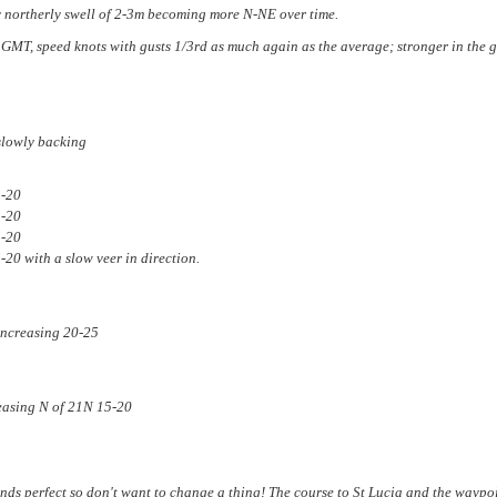
y northerly swell of 2-3m becoming more N-NE over time.
GMT, speed knots with gusts 1/3rd as much again as the average; stronger in the gu
lowly backing
-20
-20
-20
0 with a slow veer in direction.
ncreasing 20-25
asing N of 21N 15-20
nds perfect so don't want to change a thing! The course to St Lucia and the waypoi