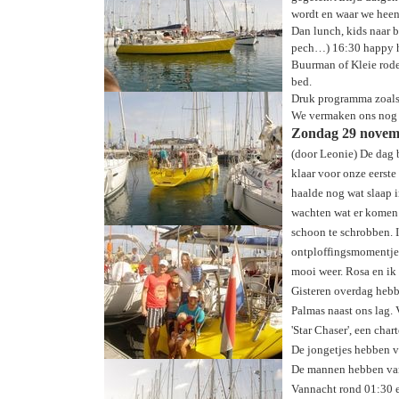
wordt en waar we heen
Dan lunch, kids naar b
pech…) 16:30 happy hou
Buurman of Kleie rode 
bed.
Druk programma zoals j
We vermaken ons nog s
Zondag 29 novemb
(door Leonie) De dag 
klaar voor onze eerste
haalde nog wat slaap 
wachten wat er komen g
schoon te schrobben. 
ontploffingsmomentje 
mooi weer. Rosa en ik 
Gisteren overdag hebb
Palmas naast ons lag. 
'Star Chaser', een cha
De jongetjes hebben 
De mannen hebben vand
Vannacht rond 01:30 e