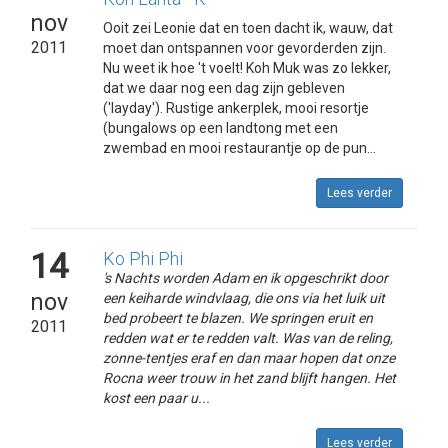
nov
Ooit zei Leonie dat en toen dacht ik, wauw, dat
2011
moet dan ontspannen voor gevorderden zijn.
Nu weet ik hoe 't voelt! Koh Muk was zo lekker,
dat we daar nog een dag zijn gebleven
('layday'). Rustige ankerplek, mooi resortje
(bungalows op een landtong met een
zwembad en mooi restaurantje op de pun...
Lees verder
14
Ko Phi Phi
's Nachts worden Adam en ik opgeschrikt door
nov
een keiharde windvlaag, die ons via het luik uit
bed probeert te blazen. We springen eruit en
2011
redden wat er te redden valt. Was van de reling,
zonne-tentjes eraf en dan maar hopen dat onze
Rocna weer trouw in het zand blijft hangen. Het
kost een paar u...
Lees verder