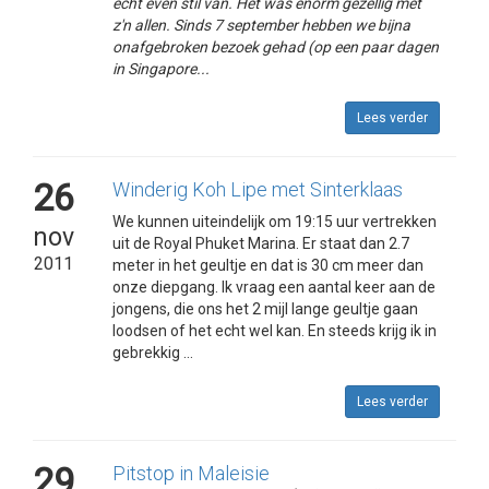
echt even stil van. Het was enorm gezellig met
z'n allen. Sinds 7 september hebben we bijna
onafgebroken bezoek gehad (op een paar dagen
in Singapore...
Lees verder
26
Winderig Koh Lipe met Sinterklaas
We kunnen uiteindelijk om 19:15 uur vertrekken
nov
uit de Royal Phuket Marina. Er staat dan 2.7
2011
meter in het geultje en dat is 30 cm meer dan
onze diepgang. Ik vraag een aantal keer aan de
jongens, die ons het 2 mijl lange geultje gaan
loodsen of het echt wel kan. En steeds krijg ik in
gebrekkig ...
Lees verder
29
Pitstop in Maleisie