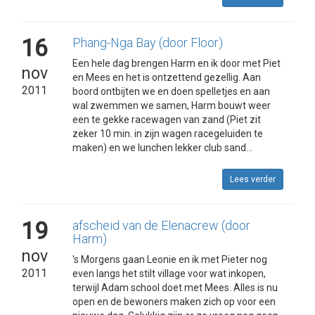
16
Phang-Nga Bay (door Floor)
Een hele dag brengen Harm en ik door met Piet
nov
en Mees en het is ontzettend gezellig. Aan
2011
boord ontbijten we en doen spelletjes en aan
wal zwemmen we samen, Harm bouwt weer
een te gekke racewagen van zand (Piet zit
zeker 10 min. in zijn wagen racegeluiden te
maken) en we lunchen lekker club sand...
Lees verder
19
afscheid van de Elenacrew (door
Harm)
nov
's Morgens gaan Leonie en ik met Pieter nog
2011
even langs het stilt village voor wat inkopen,
terwijl Adam school doet met Mees. Alles is nu
open en de bewoners maken zich op voor een