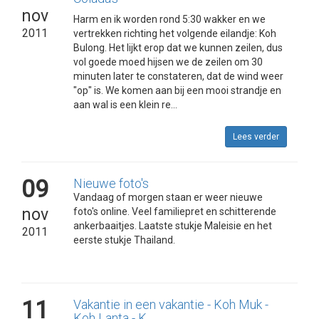
nov
Harm en ik worden rond 5:30 wakker en we
2011
vertrekken richting het volgende eilandje: Koh
Bulong. Het lijkt erop dat we kunnen zeilen, dus
vol goede moed hijsen we de zeilen om 30
minuten later te constateren, dat de wind weer
"op" is. We komen aan bij een mooi strandje en
aan wal is een klein re...
Lees verder
09
Nieuwe foto's
Vandaag of morgen staan er weer nieuwe
nov
foto's online. Veel familiepret en schitterende
ankerbaaitjes. Laatste stukje Maleisie en het
2011
eerste stukje Thailand.
11
Vakantie in een vakantie - Koh Muk -
Koh Lanta - K