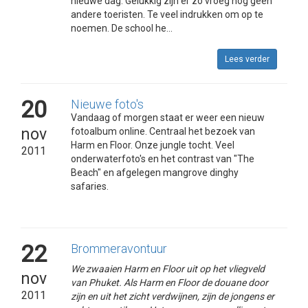
nieuwe dag. Gelukkig zijn er zo vroeg nog geen
andere toeristen. Te veel indrukken om op te
noemen. De school he...
Lees verder
20
Nieuwe foto's
Vandaag of morgen staat er weer een nieuw
nov
fotoalbum online. Centraal het bezoek van
Harm en Floor. Onze jungle tocht. Veel
2011
onderwaterfoto's en het contrast van "The
Beach" en afgelegen mangrove dinghy
safaries.
22
Brommeravontuur
We zwaaien Harm en Floor uit op het vliegveld
nov
van Phuket. Als Harm en Floor de douane door
2011
zijn en uit het zicht verdwijnen, zijn de jongens er