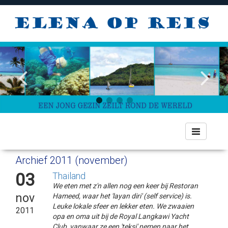
Toggle
navigation
Archief 2011 (november)
03
Thailand
We eten met z'n allen nog een keer bij Restoran
nov
Hameed, waar het 'layan diri' (self service) is.
Leuke lokale sfeer en lekker eten. We zwaaien
2011
opa en oma uit bij de Royal Langkawi Yacht
Club, vanwaar ze een 'teksi' nemen naar het