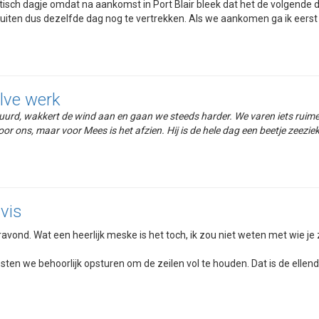
tisch dagje omdat na aankomst in Port Blair bleek dat het de volgende d
iten dus dezelfde dag nog te vertrekken. Als we aankomen ga ik eerst z
lve werk
uurd, wakkert de wind aan en gaan we steeds harder. We varen iets ruime
or ons, maar voor Mees is het afzien. Hij is de hele dag een beetje zeeziek. 
vis
eravond. Wat een heerlijk meske is het toch, ik zou niet weten met wie j
en we behoorlijk opsturen om de zeilen vol te houden. Dat is de ellende