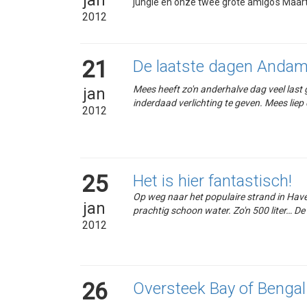
jan
jungle en onze twee grote amigo's Maar
2012
21
De laatste dagen Andam
Mees heeft zo'n anderhalve dag veel last
jan
inderdaad verlichting te geven. Mees liep
2012
25
Het is hier fantastisch!
Op weg naar het populaire strand in Have
jan
prachtig schoon water. Zo'n 500 liter… De
2012
26
Oversteek Bay of Bengal