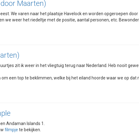
(door Maarten)
eest. We varen naar het plaatsje Havelock en worden opgeroepen door 
en we weer het riedeltje met de positie, aantal personen, etc. Bewonder
arten)
uurtjes zit ik weer in het vliegtuig terug naar Nederland. Heb nooit gewet
om een top te beklimmen, welke bij het eiland hoorde waar we op dat m
mple
5 en Andaman Islands 1.
euw
filmpje
te bekijken.