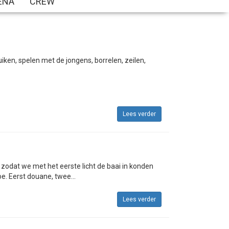
ENA
CREW
uiken, spelen met de jongens, borrelen, zeilen,
Lees verder
 zodat we met het eerste licht de baai in konden
e. Eerst douane, twee...
Lees verder