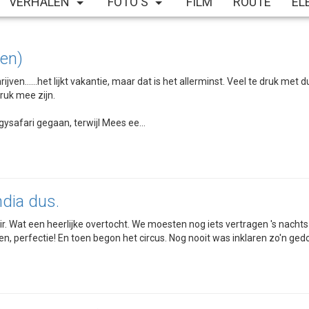
VERHALEN
FOTO'S
FILM
ROUTE
EL
en)
rijven……het lijkt vakantie, maar dat is het allerminst. Veel te druk met d
ruk mee zijn.
ysafari gegaan, terwijl Mees ee...
dia dus.
r. Wat een heerlijke overtocht. We moesten nog iets vertragen 's nachts
en, perfectie! En toen begon het circus. Nog nooit was inklaren zo'n gedo