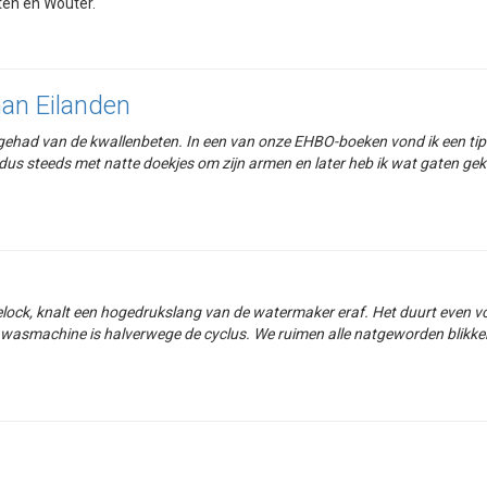
ten en Wouter.
an Eilanden
 gehad van de kwallenbeten. In een van onze EHBO-boeken vond ik een ti
 dus steeds met natte doekjes om zijn armen en later heb ik wat gaten gekn
lock, knalt een hogedrukslang van de watermaker eraf. Het duurt even voo
 wasmachine is halverwege de cyclus. We ruimen alle natgeworden blikken 