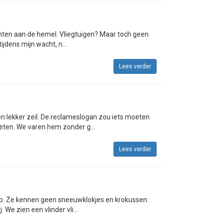
ichten aan de hemel. Vliegtuigen? Maar toch geen
ijdens mijn wacht, n...
Lees verder
en lekker zeil. De reclameslogan zou iets moeten
eten. We varen hem zonder g...
Lees verder
rip. Ze kennen geen sneeuwklokjes en krokussen.
 We zien een vlinder vli...