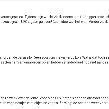
verschijnsel na. Tijdens mijn wacht zie ik ineens drie fel knipperende l
e zou bijna in UFO's gaan geloven! Geen idee wat het was. Verder zie ik t
morgen de parasailor (een soort spinnaker) erop kon. Wat is dat toch e
". We zetten hem er vanmorgen op en hebben er inderdaad nog niet aangez
deze week over de lente. Voor Mees en Pieter is dat een abstract beg
eien vogelnestjes met eitjes en vogels. Zo vliegt de ochtend weer voorbij.