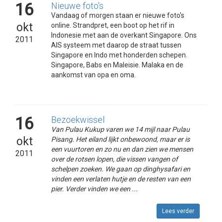
16
Nieuwe foto's
Vandaag of morgen staan er nieuwe foto's
okt
online. Strandpret, een boot op het rif in
Indonesie met aan de overkant Singapore. Ons
2011
AIS systeem met daarop de straat tussen
Singapore en Indo met honderden schepen.
Singapore, Babs en Maleisie. Malaka en de
aankomst van opa en oma.
16
Bezoekwissel
Van Pulau Kukup varen we 14 mijl naar Pulau
okt
Pisang. Het eiland lijkt onbewoond, maar er is
een vuurtoren en zo nu en dan zien we mensen
2011
over de rotsen lopen, die vissen vangen of
schelpen zoeken. We gaan op dinghysafari en
vinden een verlaten hutje en de resten van een
pier. Verder vinden we een ...
Lees verder