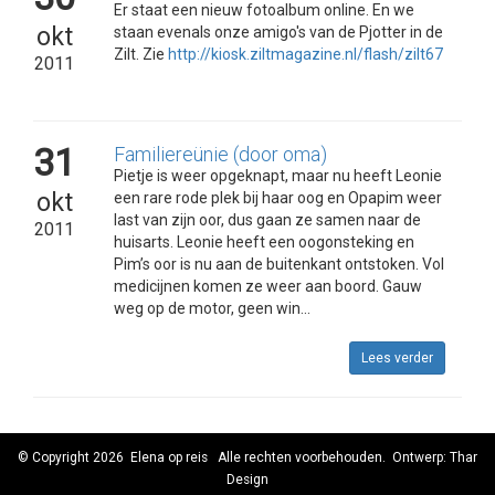
Er staat een nieuw fotoalbum online. En we
okt
staan evenals onze amigo's van de Pjotter in de
Zilt. Zie
http://kiosk.ziltmagazine.nl/flash/zilt67
2011
31
Familiereünie (door oma)
Pietje is weer opgeknapt, maar nu heeft Leonie
okt
een rare rode plek bij haar oog en Opapim weer
last van zijn oor, dus gaan ze samen naar de
2011
huisarts. Leonie heeft een oogonsteking en
Pim’s oor is nu aan de buitenkant ontstoken. Vol
medicijnen komen ze weer aan boord. Gauw
weg op de motor, geen win...
Lees verder
© Copyright 2026
Elena op reis
Alle rechten voorbehouden. Ontwerp:
Thar
Design