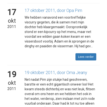
17
17 oktober 2011, door Opa Pim
We hebben vanavond een voortreffelijke
okt
viscurry gegeten, die ik samen met mijn
2011
dochter heb klaargemaakt. Oorspronkelijk
stond er een kipcurry op het menu, maar net
voordat we wilden gaan koken kwam er een
vissersboot voorbij. Adam en ik sprongen in de
dinghy en paaiden de visserman. Hij had gev...
Lees verder
19
19 oktober 2011, door Oma Jeany
Net nadat Pim zijn stukje had geschreven,
okt
barstte er een echt gigantisch onweer los! Het
2011
kwam steeds dichterbij en was niet leuk, flitsen
overal om ons heen en we hebben het ook in
het water, verderop, zien inslaan met zo'n rode
vuurbal onderaan. Daar had ik tot nu toe alleen