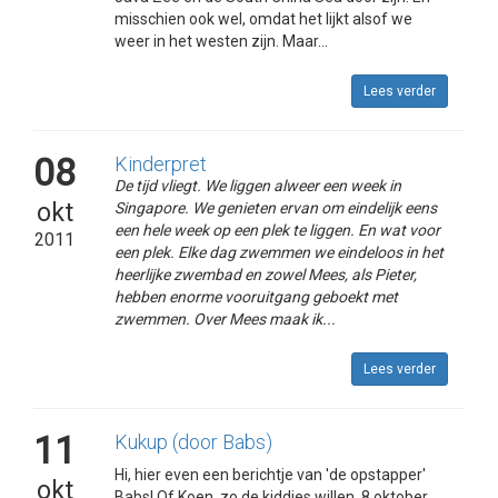
misschien ook wel, omdat het lijkt alsof we
weer in het westen zijn. Maar...
Lees verder
08
Kinderpret
De tijd vliegt. We liggen alweer een week in
okt
Singapore. We genieten ervan om eindelijk eens
een hele week op een plek te liggen. En wat voor
2011
een plek. Elke dag zwemmen we eindeloos in het
heerlijke zwembad en zowel Mees, als Pieter,
hebben enorme vooruitgang geboekt met
zwemmen. Over Mees maak ik...
Lees verder
11
Kukup (door Babs)
Hi, hier even een berichtje van 'de opstapper'
okt
Babs! Of Koen, zo de kiddies willen. 8 oktober