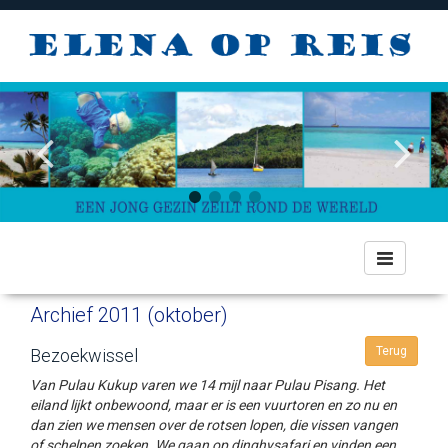
Toggle
navigation
Archief 2011 (oktober)
Terug
Bezoekwissel
Van Pulau Kukup varen we 14 mijl naar Pulau Pisang. Het
eiland lijkt onbewoond, maar er is een vuurtoren en zo nu en
dan zien we mensen over de rotsen lopen, die vissen vangen
of schelpen zoeken. We gaan op dinghysafari en vinden een