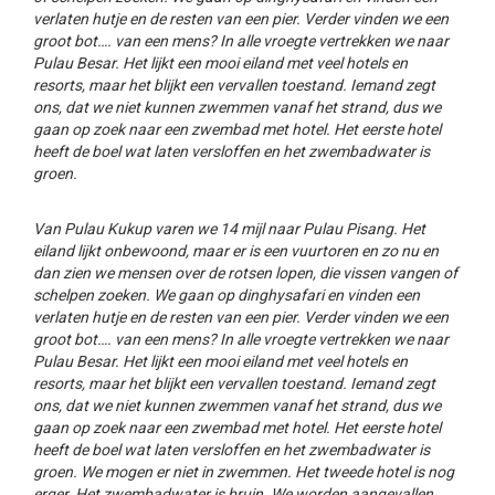
verlaten hutje en de resten van een pier. Verder vinden we een
groot bot…. van een mens? In alle vroegte vertrekken we naar
Pulau Besar. Het lijkt een mooi eiland met veel hotels en
resorts, maar het blijkt een vervallen toestand. Iemand zegt
ons, dat we niet kunnen zwemmen vanaf het strand, dus we
gaan op zoek naar een zwembad met hotel. Het eerste hotel
heeft de boel wat laten versloffen en het zwembadwater is
groen.
Van Pulau Kukup varen we 14 mijl naar Pulau Pisang. Het
eiland lijkt onbewoond, maar er is een vuurtoren en zo nu en
dan zien we mensen over de rotsen lopen, die vissen vangen of
schelpen zoeken. We gaan op dinghysafari en vinden een
verlaten hutje en de resten van een pier. Verder vinden we een
groot bot…. van een mens? In alle vroegte vertrekken we naar
Pulau Besar. Het lijkt een mooi eiland met veel hotels en
resorts, maar het blijkt een vervallen toestand. Iemand zegt
ons, dat we niet kunnen zwemmen vanaf het strand, dus we
gaan op zoek naar een zwembad met hotel. Het eerste hotel
heeft de boel wat laten versloffen en het zwembadwater is
groen. We mogen er niet in zwemmen. Het tweede hotel is nog
erger. Het zwembadwater is bruin. We worden aangevallen