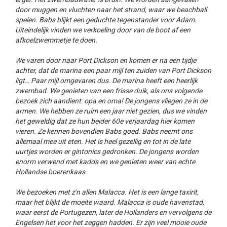
door muggen en vluchten naar het strand, waar we beachball
spelen. Babs blijkt een geduchte tegenstander voor Adam.
Uiteindelijk vinden we verkoeling door van de boot af een
afkoelzwemmetje te doen.
We varen door naar Port Dickson en komen er na een tijdje
achter, dat de marina een paar mijl ten zuiden van Port Dickson
ligt… Paar mijl omgevaren dus. De marina heeft een heerlijk
zwembad. We genieten van een frisse duik, als ons volgende
bezoek zich aandient: opa en oma! De jongens vliegen ze in de
armen. We hebben ze ruim een jaar niet gezien, dus we vinden
het geweldig dat ze hun beider 60e verjaardag hier komen
vieren. Ze kennen bovendien Babs goed. Babs neemt ons
allemaal mee uit eten. Het is heel gezellig en tot in de late
uurtjes worden er gintonics gedronken. De jongens worden
enorm verwend met kado's en we genieten weer van echte
Hollandse boerenkaas.
We bezoeken met z'n allen Malacca. Het is een lange taxirit,
maar het blijkt de moeite waard. Malacca is oude havenstad,
waar eerst de Portugezen, later de Hollanders en vervolgens de
Engelsen het voor het zeggen hadden. Er zijn veel mooie oude