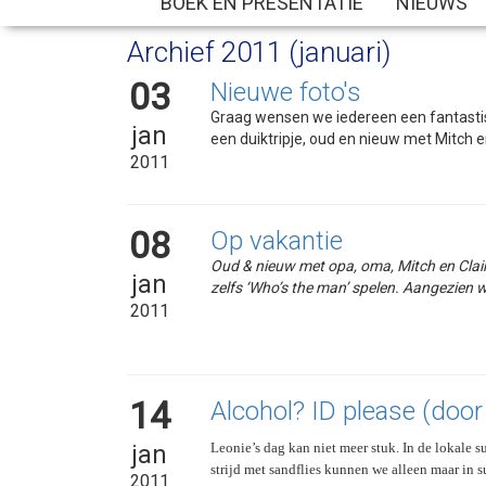
BOEK EN PRESENTATIE
NIEUWS
Archief 2011 (januari)
03
Nieuwe foto's
Graag wensen we iedereen een fantastis
jan
een duiktripje, oud en nieuw met Mitch e
2011
08
Op vakantie
Oud & nieuw met opa, oma, Mitch en Claire
jan
zelfs ‘Who’s the man’ spelen. Aangezien w
2011
14
Alcohol? ID please (doo
Leonie’s dag kan niet meer stuk. In de lokale 
jan
strijd met sandflies kunnen we alleen maar in s
2011