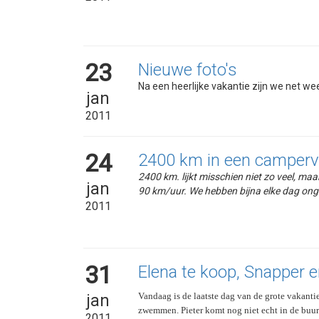
23
Nieuwe foto's
Na een heerlijke vakantie zijn we net we
jan
2011
24
2400 km in een camper
2400 km. lijkt misschien niet zo veel, ma
jan
90 km/uur. We hebben bijna elke dag ong
2011
31
Elena te koop, Snapper 
Vandaag is de laatste dag van de grote vakant
jan
zwemmen. Pieter komt nog niet echt in de buur
2011