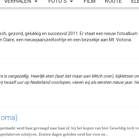
VERHALEN
FOTO'S
FILM
ROUTE
EL
ch, gezond, gelukkig en succesvol 2011. Er staat een nieuw fotoalbum 
n Claire, een nieuwjaarszeiltochtje en een bezoekje aan Mt. Victoria.
 is oergezellig. Heerlijk eten (laat dat maar aan Mitch over), bijkletsen 
ij twaalf uur op Nederland voorlopen, vieren wij als eersten nieuw jaar. H
r oma)
supermarkt werd haar gevraagd naar haar id. bij het kopen van bier. Geweldig toch 
uperlatieven schrijven. Zestien dagen geleden werd het voor on...