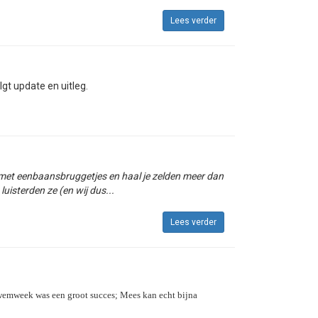
Lees verder
gt update en uitleg.
s met eenbaansbruggetjes en haal je zelden meer dan
isterden ze (en wij dus...
Lees verder
 zwemweek was een groot succes; Mees kan echt bijna