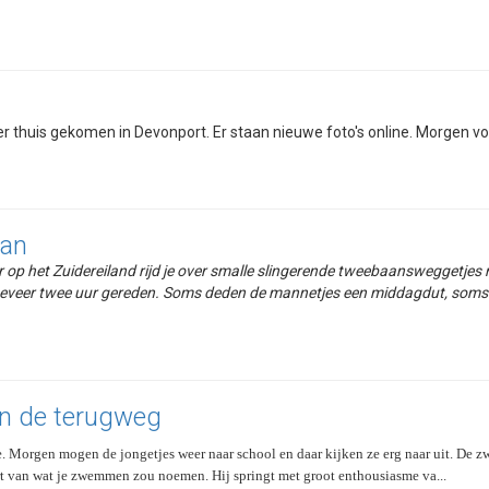
er thuis gekomen in Devonport. Er staan nieuwe foto's online. Morgen vol
van
ar op het Zuidereiland rijd je over smalle slingerende tweebaansweggetje
eveer twee uur gereden. Soms deden de mannetjes een middagdut, soms lu
en de terugweg
ie. Morgen mogen de jongetjes weer naar school en daar kijken ze erg naar uit. De
t van wat je zwemmen zou noemen. Hij springt met groot enthousiasme va...