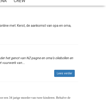
ENA
CREW
online met: Kerst, de aankomst van opa en oma,
onder het genot van NZ-pagne en oma’s oliebollen en
et vuurwerk van...
Lees verder
voor een 34 jarige moeder van twee kinderen. Behalve de