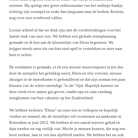
noemen. Hij springt met groot enthousiasme van het ondiepe bankje
richting zijn zwemjuf en zinkt dan langzaam naar de bodem. Kortom,
nog even niet overboord vallen…
Leonie schreef al dat we druk zijn met de voorbereidingen voor het
laatste stuk van onze reis. We hebben een globale routeplanning
gemaakt en ik ben aan de klussenlijst van Elena begonnen. We
krijgen steeds meer zin om hier eind april te vertrekken en weer naar
huis te zeilen.
De windmeter is gemaakt, er zit een nieuwe stuurcomputer in (en dus
doet de autopilot het gelukkig weer), filters en olie ververst, nieuwe
afzuiger in de motorkamer is geïnstalleerd en dat zijn zomaar een paar
klussen van de schier oneindige "to do”-lijst. Hopelijk kunnen we
deze week even samen gas geven, omdat opa en oma vandaag
terugkomen van hun vakantie op het Zuidereiland.
We hebben besloten "Elena” na onze reis te verkopen en hopelijk
vinden we iemand, die de sleuteltjes wil overnemen na aankomst in
Rotterdam in juni 2012. We hebben al een aantal reacties gehad en
daar werden we erg vrolijk van. Mocht je mensen kennen, die nog een
boot zoeken, laat ze ons dan aljeblieft mailen. We hebben het nu ook