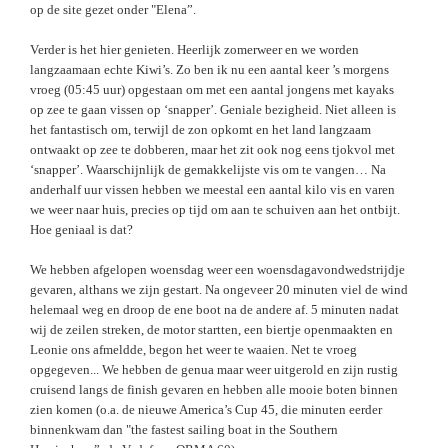
op de site gezet onder "Elena”.
Verder is het hier genieten. Heerlijk zomerweer en we worden
langzaamaan echte Kiwi’s. Zo ben ik nu een aantal keer ’s morgens
vroeg (05:45 uur) opgestaan om met een aantal jongens met kayaks
op zee te gaan vissen op ‘snapper’. Geniale bezigheid. Niet alleen is
het fantastisch om, terwijl de zon opkomt en het land langzaam
ontwaakt op zee te dobberen, maar het zit ook nog eens tjokvol met
‘snapper’. Waarschijnlijk de gemakkelijste vis om te vangen… Na
anderhalf uur vissen hebben we meestal een aantal kilo vis en varen
we weer naar huis, precies op tijd om aan te schuiven aan het ontbijt.
Hoe geniaal is dat?
We hebben afgelopen woensdag weer een woensdagavondwedstrijdje
gevaren, althans we zijn gestart. Na ongeveer 20 minuten viel de wind
helemaal weg en droop de ene boot na de andere af. 5 minuten nadat
wij de zeilen streken, de motor startten, een biertje openmaakten en
Leonie ons afmeldde, begon het weer te waaien. Net te vroeg
opgegeven... We hebben de genua maar weer uitgerold en zijn rustig
cruisend langs de finish gevaren en hebben alle mooie boten binnen
zien komen (o.a. de nieuwe America’s Cup 45, die minuten eerder
binnenkwam dan "the fastest sailing boat in the Southern