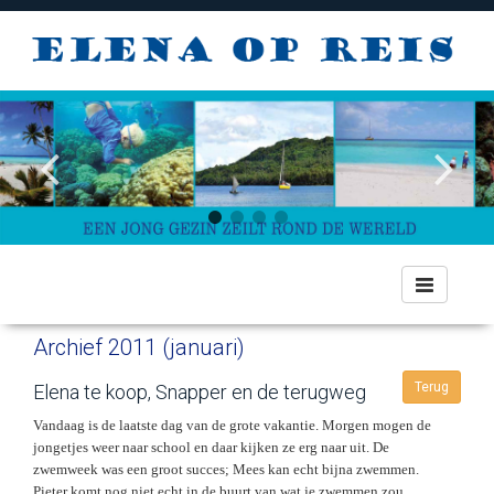
Toggle
navigation
Archief 2011 (januari)
Terug
Elena te koop, Snapper en de terugweg
Vandaag is de laatste dag van de grote vakantie. Morgen mogen de
jongetjes weer naar school en daar kijken ze erg naar uit. De
zwemweek was een groot succes; Mees kan echt bijna zwemmen.
Pieter komt nog niet echt in de buurt van wat je zwemmen zou