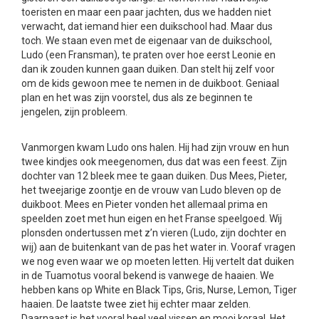
toeristen en maar een paar jachten, dus we hadden niet
verwacht, dat iemand hier een duikschool had. Maar dus
toch. We staan even met de eigenaar van de duikschool,
Ludo (een Fransman), te praten over hoe eerst Leonie en
dan ik zouden kunnen gaan duiken. Dan stelt hij zelf voor
om de kids gewoon mee te nemen in de duikboot. Geniaal
plan en het was zijn voorstel, dus als ze beginnen te
jengelen, zijn probleem.
Vanmorgen kwam Ludo ons halen. Hij had zijn vrouw en hun
twee kindjes ook meegenomen, dus dat was een feest. Zijn
dochter van 12 bleek mee te gaan duiken. Dus Mees, Pieter,
het tweejarige zoontje en de vrouw van Ludo bleven op de
duikboot. Mees en Pieter vonden het allemaal prima en
speelden zoet met hun eigen en het Franse speelgoed. Wij
plonsden ondertussen met z’n vieren (Ludo, zijn dochter en
wij) aan de buitenkant van de pas het water in. Vooraf vragen
we nog even waar we op moeten letten. Hij vertelt dat duiken
in de Tuamotus vooral bekend is vanwege de haaien. We
hebben kans op White en Black Tips, Gris, Nurse, Lemon, Tiger
haaien. De laatste twee ziet hij echter maar zelden.
Daarnaast is het vooral heel veel vissen en mooi koraal. Het