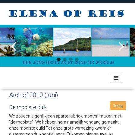
Toggle
navigation
Archief 2010 (juni)
Terug
De mooiste duik
We zouden eigenlijk een aparte rubriek moeten maken met
“de mooiste”. We hebben hem namelijk vandaag gemaakt,
onze mooiste duik! Tot onze grote verbazing kwam er
gisteren een duikbootje langs. Er komen hier nauwelijks