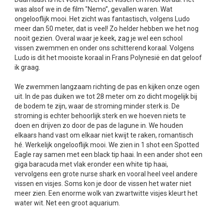
was alsof we in de film "Nemo”, gevallen waren. Wat
ongelooflijk mooi. Het zicht was fantastisch, volgens Ludo
meer dan
50 meter
, dat is veel! Zo helder hebben we het nog
nooit gezien. Overal waar je keek, zag je wel een school
vissen zwemmen en onder ons schitterend koraal. Volgens
Ludo is dit het mooiste koraal in Frans Polynesië en dat geloof
ik graag.
We zwemmen langzaam richting de pas en kijken onze ogen
uit. In de pas duiken we tot
28 meter
om zo dicht mogelijk bij
de bodem te zijn, waar de stroming minder sterk is. De
stroming is echter behoorlijk sterk en we hoeven niets te
doen en drijven zo door de pas de lagune in. We houden
elkaars hand vast om elkaar niet kwijt te raken, romantisch
hé. Werkelijk ongelooflijk mooi. We zien in 1 shot een Spotted
Eagle ray samen met een black tip haai. In een ander shot een
giga baracuda met vlak eronder een white tip haai,
vervolgens een grote nurse shark en vooral heel veel andere
vissen en visjes. Soms kon je door de vissen het water niet
meer zien. Een enorme wolk van zwartwitte visjes kleurt het
water wit. Net een groot aquarium.