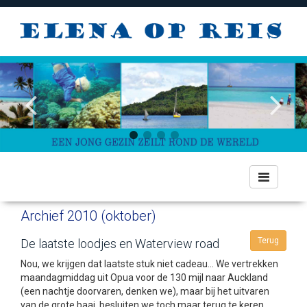
Toggle
navigation
Archief 2010 (oktober)
Terug
De laatste loodjes en Waterview road
Nou, we krijgen dat laatste stuk niet cadeau… We vertrekken
maandagmiddag uit Opua voor de 130 mijl naar Auckland
(een nachtje doorvaren, denken we), maar bij het uitvaren
van de grote baai, besluiten we toch maar terug te keren.