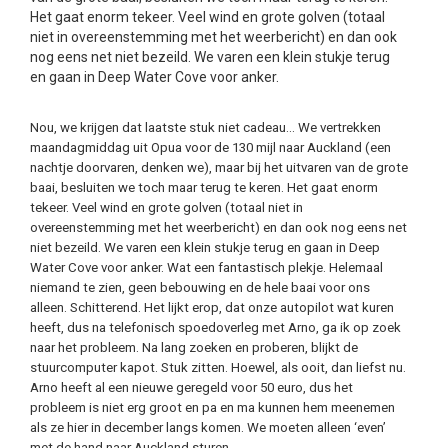
Het gaat enorm tekeer. Veel wind en grote golven (totaal
niet in overeenstemming met het weerbericht) en dan ook
nog eens net niet bezeild. We varen een klein stukje terug
en gaan in Deep Water Cove voor anker.
Nou, we krijgen dat laatste stuk niet cadeau… We vertrekken
maandagmiddag uit Opua voor de
130 mijl
naar Auckland (een
nachtje doorvaren, denken we), maar bij het uitvaren van de grote
baai, besluiten we toch maar terug te keren. Het gaat enorm
tekeer. Veel wind en grote golven (totaal niet in
overeenstemming met het weerbericht) en dan ook nog eens net
niet bezeild. We varen een klein stukje terug en gaan in Deep
Water Cove voor anker. Wat een fantastisch plekje. Helemaal
niemand te zien, geen bebouwing en de hele baai voor ons
alleen. Schitterend. Het lijkt erop, dat onze autopilot wat kuren
heeft, dus na telefonisch spoedoverleg met Arno, ga ik op zoek
naar het probleem. Na lang zoeken en proberen, blijkt de
stuurcomputer kapot. Stuk zitten. Hoewel, als ooit, dan liefst nu.
Arno heeft al een nieuwe geregeld voor 50 euro, dus het
probleem is niet erg groot en pa en ma kunnen hem meenemen
als ze hier in december langs komen. We moeten alleen ‘even’
met de hand naar Auckland sturen.