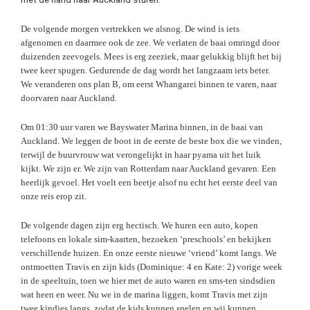
De volgende morgen vertrekken we alsnog. De wind is iets
afgenomen en daarmee ook de zee. We verlaten de baai omringd door
duizenden zeevogels. Mees is erg zeeziek, maar gelukkig blijft het bij
twee keer spugen. Gedurende de dag wordt het langzaam iets beter.
We veranderen ons plan B, om eerst Whangarei binnen te varen, naar
doorvaren naar Auckland.
Om 01:30 uur varen we Bayswater Marina binnen, in de baai van
Auckland. We leggen de boot in de eerste de beste box die we vinden,
terwijl de buurvrouw wat verongelijkt in haar pyama uit het luik
kijkt. We zijn er. We zijn van Rotterdam naar Auckland gevaren. Een
heerlijk gevoel. Het voelt een beetje alsof nu echt het eerste deel van
onze reis erop zit.
De volgende dagen zijn erg hectisch. We huren een auto, kopen
telefoons en lokale sim-kaarten, bezoeken ‘preschools’ en bekijken
verschillende huizen. En onze eerste nieuwe ‘vriend’ komt langs. We
ontmoetten Travis en zijn kids (Dominique: 4 en Kate: 2) vorige week
in de speeltuin, toen we hier met de auto waren en sms-ten sindsdien
wat heen en weer. Nu we in de marina liggen, komt Travis met zijn
twee kindjes langs, zodat de kids kunnen spelen en wij kunnen