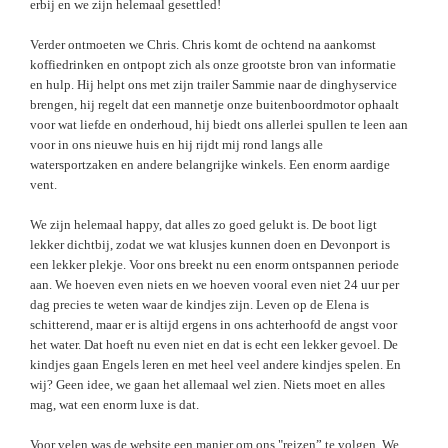
erbij en we zijn helemaal gesettled!
Verder ontmoeten we Chris. Chris komt de ochtend na aankomst
koffiedrinken en ontpopt zich als onze grootste bron van informatie
en hulp. Hij helpt ons met zijn trailer Sammie naar de dinghyservice
brengen, hij regelt dat een mannetje onze buitenboordmotor ophaalt
voor wat liefde en onderhoud, hij biedt ons allerlei spullen te leen aan
voor in ons nieuwe huis en hij rijdt mij rond langs alle
watersportzaken en andere belangrijke winkels. Een enorm aardige
vent.
We zijn helemaal happy, dat alles zo goed gelukt is. De boot ligt
lekker dichtbij, zodat we wat klusjes kunnen doen en Devonport is
een lekker plekje. Voor ons breekt nu een enorm ontspannen periode
aan. We hoeven even niets en we hoeven vooral even niet 24 uur per
dag precies te weten waar de kindjes zijn. Leven op de Elena is
schitterend, maar er is altijd ergens in ons achterhoofd de angst voor
het water. Dat hoeft nu even niet en dat is echt een lekker gevoel. De
kindjes gaan Engels leren en met heel veel andere kindjes spelen. En
wij? Geen idee, we gaan het allemaal wel zien. Niets moet en alles
mag, wat een enorm luxe is dat.
Voor velen was de website een manier om ons "reizen” te volgen. We