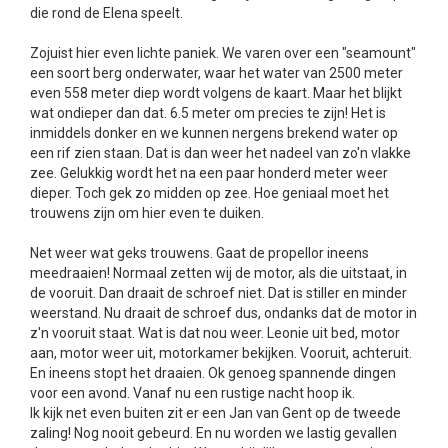
die rond de Elena speelt.
Zojuist hier even lichte paniek. We varen over een "seamount"
een soort berg onderwater, waar het water van 2500 meter
even 558 meter diep wordt volgens de kaart. Maar het blijkt
wat ondieper dan dat. 6.5 meter om precies te zijn! Het is
inmiddels donker en we kunnen nergens brekend water op
een rif zien staan. Dat is dan weer het nadeel van zo'n vlakke
zee. Gelukkig wordt het na een paar honderd meter weer
dieper. Toch gek zo midden op zee. Hoe geniaal moet het
trouwens zijn om hier even te duiken.
Net weer wat geks trouwens. Gaat de propellor ineens
meedraaien! Normaal zetten wij de motor, als die uitstaat, in
de vooruit. Dan draait de schroef niet. Dat is stiller en minder
weerstand. Nu draait de schroef dus, ondanks dat de motor in
z'n vooruit staat. Wat is dat nou weer. Leonie uit bed, motor
aan, motor weer uit, motorkamer bekijken. Vooruit, achteruit.
En ineens stopt het draaien. Ok genoeg spannende dingen
voor een avond. Vanaf nu een rustige nacht hoop ik.
Ik kijk net even buiten zit er een Jan van Gent op de tweede
zaling! Nog nooit gebeurd. En nu worden we lastig gevallen