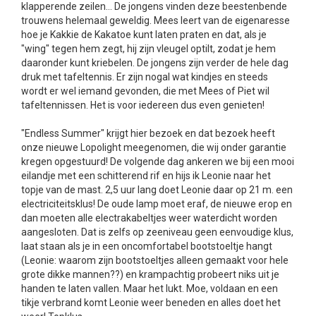
klapperende zeilen… De jongens vinden deze beestenbende
trouwens helemaal geweldig. Mees leert van de eigenaresse
hoe je Kakkie de Kakatoe kunt laten praten en dat, als je
"wing" tegen hem zegt, hij zijn vleugel optilt, zodat je hem
daaronder kunt kriebelen. De jongens zijn verder de hele dag
druk met tafeltennis. Er zijn nogal wat kindjes en steeds
wordt er wel iemand gevonden, die met Mees of Piet wil
tafeltennissen. Het is voor iedereen dus even genieten!
"Endless Summer" krijgt hier bezoek en dat bezoek heeft
onze nieuwe Lopolight meegenomen, die wij onder garantie
kregen opgestuurd! De volgende dag ankeren we bij een mooi
eilandje met een schitterend rif en hijs ik Leonie naar het
topje van de mast. 2,5 uur lang doet Leonie daar op 21 m. een
electriciteitsklus! De oude lamp moet eraf, de nieuwe erop en
dan moeten alle electrakabeltjes weer waterdicht worden
aangesloten. Dat is zelfs op zeeniveau geen eenvoudige klus,
laat staan als je in een oncomfortabel bootstoeltje hangt
(Leonie: waarom zijn bootstoeltjes alleen gemaakt voor hele
grote dikke mannen??) en krampachtig probeert niks uit je
handen te laten vallen. Maar het lukt. Moe, voldaan en een
tikje verbrand komt Leonie weer beneden en alles doet het