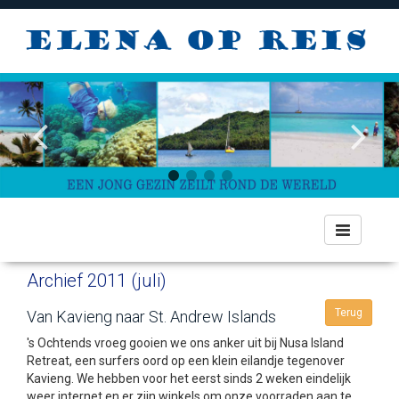
Toggle
navigation
Archief 2011 (juli)
Terug
Van Kavieng naar St. Andrew Islands
's Ochtends vroeg gooien we ons anker uit bij Nusa Island
Retreat, een surfers oord op een klein eilandje tegenover
Kavieng. We hebben voor het eerst sinds 2 weken eindelijk
weer internet en er zijn winkels om onze voorraden aan te