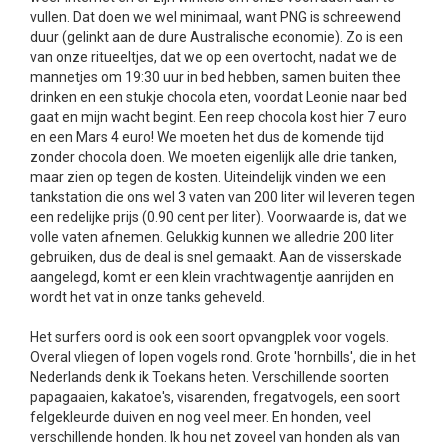
vullen. Dat doen we wel minimaal, want PNG is schreewend
duur (gelinkt aan de dure Australische economie). Zo is een
van onze ritueeltjes, dat we op een overtocht, nadat we de
mannetjes om 19:30 uur in bed hebben, samen buiten thee
drinken en een stukje chocola eten, voordat Leonie naar bed
gaat en mijn wacht begint. Een reep chocola kost hier 7 euro
en een Mars 4 euro! We moeten het dus de komende tijd
zonder chocola doen. We moeten eigenlijk alle drie tanken,
maar zien op tegen de kosten. Uiteindelijk vinden we een
tankstation die ons wel 3 vaten van 200 liter wil leveren tegen
een redelijke prijs (0.90 cent per liter). Voorwaarde is, dat we
volle vaten afnemen. Gelukkig kunnen we alledrie 200 liter
gebruiken, dus de deal is snel gemaakt. Aan de visserskade
aangelegd, komt er een klein vrachtwagentje aanrijden en
wordt het vat in onze tanks geheveld.
Het surfers oord is ook een soort opvangplek voor vogels.
Overal vliegen of lopen vogels rond. Grote 'hornbills', die in het
Nederlands denk ik Toekans heten. Verschillende soorten
papagaaien, kakatoe's, visarenden, fregatvogels, een soort
felgekleurde duiven en nog veel meer. En honden, veel
verschillende honden. Ik hou net zoveel van honden als van