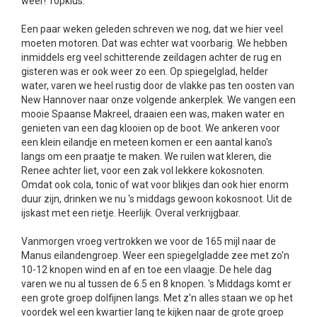
weer! Topklus.
Een paar weken geleden schreven we nog, dat we hier veel
moeten motoren. Dat was echter wat voorbarig. We hebben
inmiddels erg veel schitterende zeildagen achter de rug en
gisteren was er ook weer zo een. Op spiegelglad, helder
water, varen we heel rustig door de vlakke pas ten oosten van
New Hannover naar onze volgende ankerplek. We vangen een
mooie Spaanse Makreel, draaien een was, maken water en
genieten van een dag klooien op de boot. We ankeren voor
een klein eilandje en meteen komen er een aantal kano's
langs om een praatje te maken. We ruilen wat kleren, die
Renee achter liet, voor een zak vol lekkere kokosnoten.
Omdat ook cola, tonic of wat voor blikjes dan ook hier enorm
duur zijn, drinken we nu 's middags gewoon kokosnoot. Uit de
ijskast met een rietje. Heerlijk. Overal verkrijgbaar.
Vanmorgen vroeg vertrokken we voor de 165 mijl naar de
Manus eilandengroep. Weer een spiegelgladde zee met zo'n
10-12 knopen wind en af en toe een vlaagje. De hele dag
varen we nu al tussen de 6.5 en 8 knopen. 's Middags komt er
een grote groep dolfijnen langs. Met z'n alles staan we op het
voordek wel een kwartier lang te kijken naar de grote groep