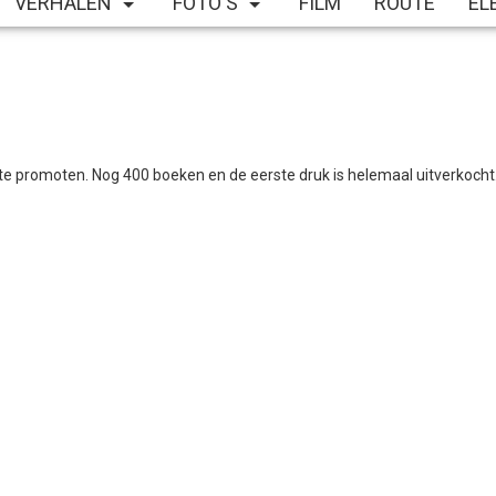
VERHALEN
FOTO'S
FILM
ROUTE
EL
te promoten. Nog 400 boeken en de eerste druk is helemaal uitverkocht