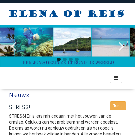
Toggle
navigation
Nieuws
Terug
STRESS!
STRESS! Er is iets mis gegaan met het vouwen van de
omslag. Gelukkig kan het probleem snel worden opgelost.
De omslag wordt nu opnieuw gedrukt en als het goed is,
krijgen we het boek vrijdag in handen. Alle vroege bestellers: